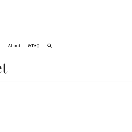
A
R
About
&TAQ
et