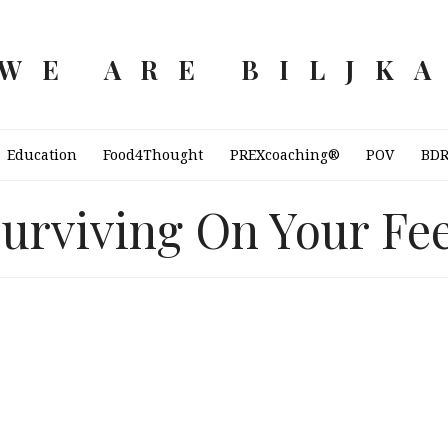
WE ARE BILJK
Education
Food4Thought
PREXcoaching®
POV
BD
urviving On Your Fe